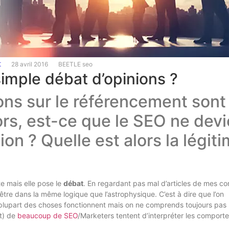
t
28 avril 2016
BEETLE seo
simple débat d’opinions ?
ons sur le référencement sont
rs, est-ce que le SEO ne devi
on ? Quelle est alors la légiti
e mais elle pose le
débat
. En regardant pas mal d’articles de mes co
tre dans la même logique que l’astrophysique. C’est à dire que l’on
plupart des choses fonctionnent mais on ne comprends toujours pas
rt) de
beaucoup de SEO
/Marketers tentent d’interpréter les comport