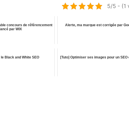
5/5 - (1 
yable concours de référencement
Alerte, ma marque est corrigée par Goo
lancé par WIX
 le Black and White SEO
[Tuto] Optimiser ses images pour un SEO 