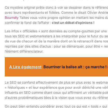
Ce mystère originel prête donc à voir se dessiner dans le référenc
avec leurs représentants et fidèles. Comme le disait Olivier Andri
Bourrelly
‘faites vous votre propre opinion en mettant les mains 
confirmer le fond de l’affaire :
c’est un débat d’opinions !
Les infos « officielles » sont données au compte-gouttes par un
tous les SEO et webmarketers à les interpréter pour le futur du s
de vue de chacun et de la manière dont on le retranscrit dans nos
reprises par des sites d’actus : pour se démarquer, pour être « re
l’élément différenciateur.
A Lire également
Bourriner la balise alt : ça marche ! 
Le SEO se confond effectivement de plus en plus avec le webmark
« historiques » et leur expérience que pour avoir déniché une vér
influents en SEO comme étant ceux qui affirment un véritable poin
d’autres problématiques liées à la vision que vous avez du référ
On peut bien entendu pondérer avec tout ce qui est « tools » qui 