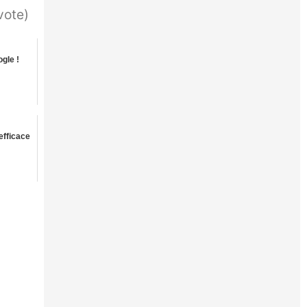
vote)
gle !
efficace