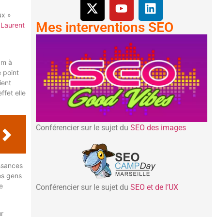
ux »
Mes interventions SEO
u
Laurent
am à
 point
ient
ffet elle
Conférencier sur le sujet du
SEO des images
ssances
es gens
e
Conférencier sur le sujet du
SEO et de l’UX
ur