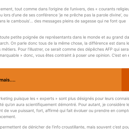
ement, tout comme dans l’origine de l’univers, des « courants religie
eu lors d’une de ses conférence ‘je ne prêche pas la parole divine’, o
dans le cambouis’… des messages pleins de sagesse qui ne font que
e toute petite poignée de représentants dans le monde et au grand d
earch. On parle donc tous de la même chose, la différence est dans le
 métiers. Pour l’illustrer, ce serait comme des dépêches AFP qui sera
marquable » donc, vous êtes contraint à poser une opinion. C’est en e
mais....
eting puisque les « experts » sont plus désignés pour leurs connai
ité qu’on aura scientifiquement démontré. Pour autant, je considère l
t de vue puissant, fort, affirmé qui fait évoluer ou prendre en compt
encement.
permettent de dénicher de l’info croustillante, mais souvent c’est po